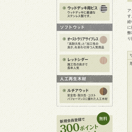
ア
す
経
に
弊
り