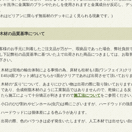
ッキ洗浄に金属製のブラシやたわしを使用されますと金属成分が反応し、デ
。
これはビリアンに限らず無垢材のデッキによく見られる現象です。)
木材の品質基準について
客様のお手元に到着したご注文品が万が一、瑕疵品であった場合、弊社負担
し下記弊社の品質基準に基づいた上で出荷された商品につきましては、お取
下さい。
木材は現地の輸出体制による事情の為、床材も柱材も1面(ワンフェイス)クリ
E4E(4面フラット)材はどちらか1面がクリアであれば出荷させて頂いており
木材の“反り”について、あまりにひどい物は出荷の際に取り除いておりま
であり、合成樹脂木材のように工業製品ではありませんので、乾燥による反
たら施工によって十分矯正が利きますので
施工法について
をご参照ください
小口のひび割れやピンホール(虫穴)は稀にございますが、ハードウッドの強
ハードウッドには個体差による色ムラがあります。
出荷の際、色のバラつきは必ず発生いたしますが、人工木材では出せない自