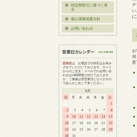
デ
特定商取引に基づく表
示
い
(
個人情報保護方針
お問い合わせ
お
但
意
定休日
は、お電話での対応はお休み
させていただいております。サイト
からのご注文・メールでのお問い合
わせは24時間受け付けております
が、ご連絡は翌営業日になりますの
であらかじめご了承ください。
8月
日
月
火
水
木
金
土
1
2
3
4
5
6
7
8
9
10
11
12
13
14
15
16
17
18
19
20
21
22
23
24
25
26
27
28
29
30
31