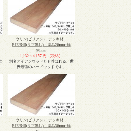
ウリン(ビリアン) デッキ材
E4E/S4S(リブ無し) 厚み20mm×幅
90mm
1,132～4,157 円 （税込）
世
別名アイアンウッドとも呼ばれる、世
界最強のハードウッドです。
ウリン(ビリアン) デッキ材
E4E/S4S(リブ無し) 厚み30mm×幅