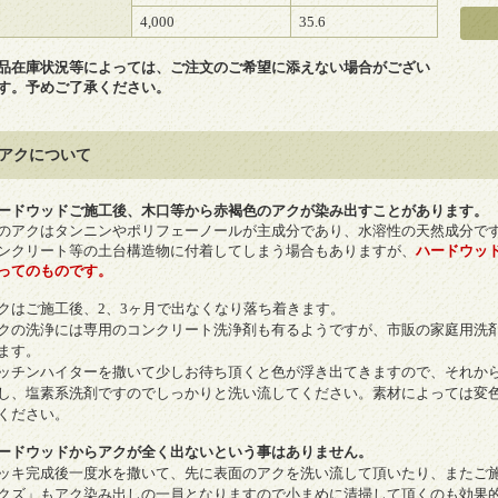
4,000
35.6
品在庫状況等によっては、ご注文のご希望に添えない場合がござい
す。予めご了承ください。
アクについて
ードウッドご施工後、木口等から赤褐色のアクが染み出すことがあります。
のアクはタンニンやポリフェーノールが主成分であり、水溶性の天然成分で
ンクリート等の土台構造物に付着してしまう場合もありますが、
ハードウッ
ってのものです。
クはご施工後、2、3ヶ月で出なくなり落ち着きます。
クの洗浄には専用のコンクリート洗浄剤も有るようですが、市販の家庭用洗
ます。
ッチンハイターを撒いて少しお待ち頂くと色が浮き出てきますので、それか
し、塩素系洗剤ですのでしっかりと洗い流してください。素材によっては変
ください。
ードウッドからアクが全く出ないという事はありません。
ッキ完成後一度水を撒いて、先に表面のアクを洗い流して頂いたり、またご
クズ」もアク染み出しの一員となりますので小まめに清掃して頂くのも効果