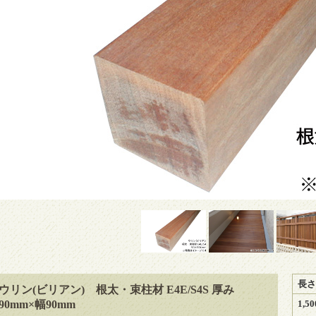
長さ
ウリン(ビリアン) 根太・束柱材 E4E/S4S 厚み
90mm×幅90mm
1,5