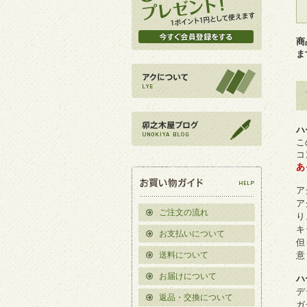
商
ま
ハ
こ
コ
あ
ア
ア
ご注文の流れ
り
キ
お支払いについて
但
送料について
意
お届けについて
ハ
デ
返品・交換について
ガ