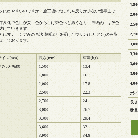
1,8
クは出やすいのですが、施工後のねじれや反りが少ない優等生で
2,0
。
年変化で色目が黄土色からこげ茶色へと濃くなり、最終的には灰色
2,5
抜けていきます。
2,7
社はマレーシア産の合法伐採認可を受けたウリン(ビリアン)のみ取
扱っております。
3,0
3,3
サイズ(mm)
長さ(mm)
重量(kg)
3,6
厚み90×幅90
1,500
13.4
3,9
1,800
16.1
4,0
2,000
17.8
2,500
22.3
ポイ
2,700
24.1
長さ
3,000
26.7
数量
3,300
29.4
3,600
32.1
3,900
34.8