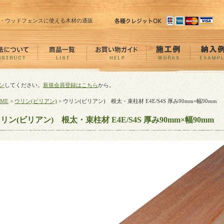
・ウッドフェンスに使える木材の通販
ン
してください。
新規会員登録はこちら
から。
OME
>
ウリン(ビリアン)
> ウリン(ビリアン) 根太・束柱材 E4E/S4S 厚み90mm×幅90mm
リン(ビリアン) 根太・束柱材 E4E/S4S 厚み90mm×幅90mm