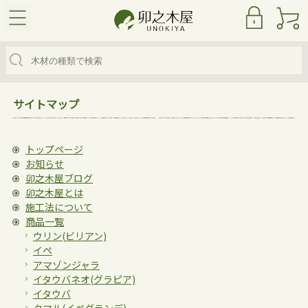
サイトマップ
木材商品カテゴリ
ハードウッド
トップページ
ソフトウッド
お知らせ
ウリン（ビリアン）
イペ
アマゾンジャラ
イタウバネオ（グラビア）
イタウバ
クマル（イペグランデ）
セランガンバツ
フローリング
ウッドデッキ用ビス
卯之木屋ブログ
人口再生木材
オーストラリア サイプレス
レッドシダー
卯之木屋とは
施工法について
ルチアウッド
商品一覧
お知らせ
ウリン(ビリアン)
イペ
アマゾンジャラ
卯之木屋とは
イタウバネオ(グラピア)
イタウバ