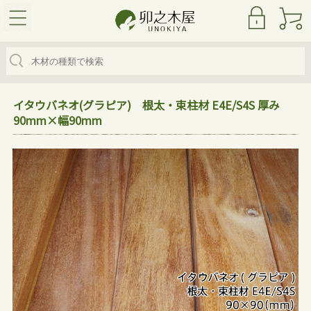
イタウバネオ(グラピア) 根太・束柱材 E4E/S4S 厚み
木材商品カテゴリ
90mm×幅90mm
ハードウッド
ソフトウッド
ウリン（ビリアン）
イペ
アマゾンジャラ
イタウバネオ（グラビア）
イタウバ
クマル（イペグランデ）
セランガンバツ
フローリング
ウッドデッキ用ビス
人口再生木材
オーストラリア サイプレス
レッドシダー
ルチアウッド
お知らせ
卯之木屋とは