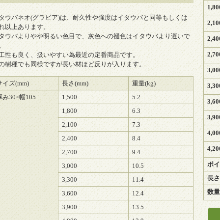
1,8
タウバネオ(グラビア)は、耐久性や強度はイタウバと同等もしくは
2,1
れ以上あります。
タウバよりやや明るい色目で、灰色への褪色はイタウバより遅いで
2,4
。
2,7
工性も良く、扱いやすい為最近の定番商品です。
の樹種でも同様ですが長い材ほど反りが入ります。
3,0
サイズ(mm)
長さ(mm)
重量(kg)
3,3
厚み30×幅105
1,500
5.2
3,6
1,800
6.3
3,9
2,100
7.3
4,0
2,400
8.4
4,2
2,700
9.4
ポイ
3,000
10.5
長さ
3,300
11.4
数量
3,600
12.4
3,900
13.5