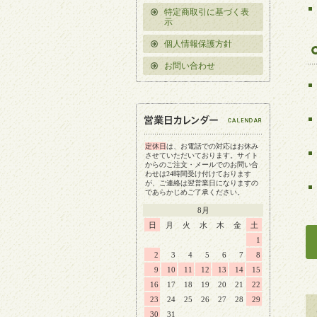
特定商取引に基づく表
示
個人情報保護方針
お問い合わせ
定休日
は、お電話での対応はお休み
させていただいております。サイト
からのご注文・メールでのお問い合
わせは24時間受け付けております
が、ご連絡は翌営業日になりますの
であらかじめご了承ください。
8月
日
月
火
水
木
金
土
1
2
3
4
5
6
7
8
9
10
11
12
13
14
15
16
17
18
19
20
21
22
23
24
25
26
27
28
29
30
31