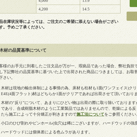
4,000
13.9
4,200
14.5
品在庫状況等によっては、ご注文のご希望に添えない場合がござい
す。予めご了承ください。
木材の品質基準について
客様のお手元に到着したご注文品が万が一、瑕疵品であった場合、弊社負担
し下記弊社の品質基準に基づいた上で出荷された商品につきましては、お取
下さい。
木材は現地の輸出体制による事情の為、床材も柱材も1面(ワンフェイス)クリ
E4E(4面フラット)材はどちらか1面がクリアであれば出荷させて頂いており
木材の“反り”について、あまりにひどい物は出荷の際に取り除いておりま
であり、合成樹脂木材のように工業製品ではありませんので、乾燥による反
たら施工によって十分矯正が利きますので
施工法について
をご参照ください
小口のひび割れやピンホール(虫穴)は稀にございますが、ハードウッドの強
ハードウッドには個体差による色ムラがあります。