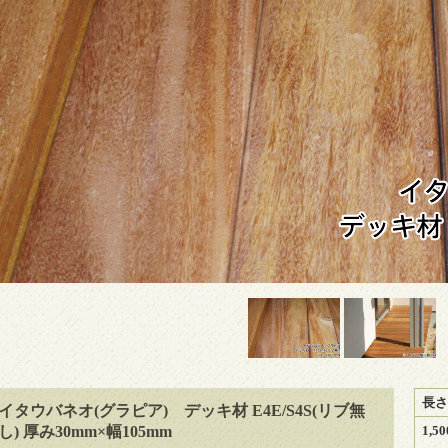
長さ
イタウバネオ(グラピア) デッキ材 E4E/S4S(リブ無
し) 厚み30mm×幅105mm
1,5