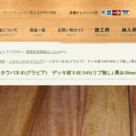
・ウッドフェンスに使える木材の通販
ン
してください。
新規会員登録はこちら
から。
OME
>
イタウバネオ(グラビア)
> イタウバネオ(グラピア) デッキ材 E4E/S4S(リブ無し) 厚み
タウバネオ(グラピア) デッキ材 E4E/S4S(リブ無し) 厚み30mm