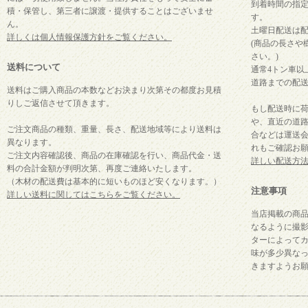
到着時間の指
積・保管し、第三者に譲渡・提供することはございませ
す。
ん。
土曜日配送は
詳しくは個人情報保護方針をご覧ください。
(商品の長さや
さい。)
送料について
通常4トン車以
道路までの配
送料はご購入商品の本数などお決まり次第その都度お見積
りしご返信させて頂きます。
もし配送時に
や、直近の道
ご注文商品の種類、重量、長さ、配送地域等により送料は
合などは運送
異なります。
れもご確認お
ご注文内容確認後、商品の在庫確認を行い、商品代金・送
詳しい配送方
料
の合計金額が判明次第、再度ご連絡いたします。
（木材の配送費は基本的に短いものほど安くなります。）
注意事項
詳しい送料に関してはこちらをご覧ください。
当店掲載の商
なるように撮
ターによって
味が多少異な
きますようお