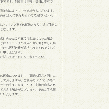
定不可です。到着日は日曜・祝日は不可で
配送地域によってできる場合もございます。
樹種によって異なりますのでお問い合わせ下
上のウィング車での配送となり、進入可能な
送となります。
荷受けのかたご不在で再配達になった場合
路が狭くトラックの進入不可で引き返した場
会社から再配送費が請求されますのでくれぐ
願い申し上げます。
法に関してはこちらをご覧ください。
品の画像につきまして、実際の商品と同じに
影しておりますが、ご利用のパソコンのモニ
カラーの見え方が違ったり、実際の商品と色
って見える場合がございます。予めご了承頂
願いいたします。